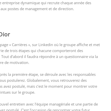
une entreprise dynamique qui recrute chaque année des
on aux postes de management et de direction.
Dior
a page « Carrières », sur Linkedin où le groupe affiche et met
série de trois étapes qui chacune comporteront des
. Tout d’abord il faudra répondre à un questionnaire via la
tre de motivation.
après la première étape, se déroule avec les responsables
us postulerez. Globalement, vous retrouverez des
us avez postulé, mais c’est le moment pour montrer votre
intues sur le groupe.
ouvel entretien avec l’équipe managériale et une partie de
z postulé. C’est l’occasion de rencontrer votre futur